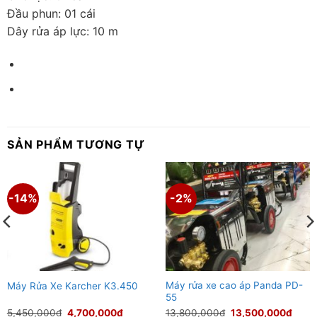
Đầu phun: 01 cái
Dây rửa áp lực: 10 m
SẢN PHẨM TƯƠNG TỰ
-14%
-2%
Máy rửa xe cao áp Panda PD-
Máy Rửa Xe Karcher K3.450
55
Giá
Giá
Giá
Giá
5,450,000
₫
4,700,000
₫
13,800,000
₫
13,500,000
₫