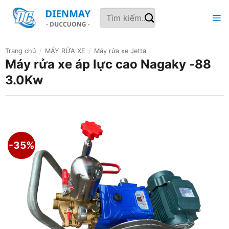
Bỏ
Tìm
qua
kiếm:
nội
dung
Trang chủ
/
MÁY RỬA XE
/
Máy rửa xe Jetta
Máy rửa xe áp lực cao Nagaky -88
3.0Kw
-35%