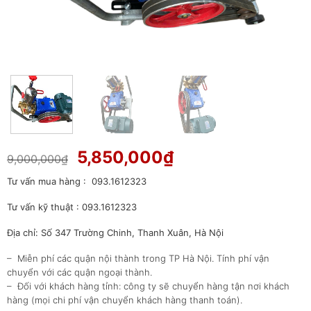
Giá
Giá
5,850,000
₫
9,000,000
₫
gốc
hiện
Tư vấn mua hàng : 093.1612323
là:
tại
9,000,000₫.
là:
Tư vấn kỹ thuật : 093.1612323
5,850,000₫.
Địa chỉ: Số 347 Trường Chinh, Thanh Xuân, Hà Nội
– Miễn phí các quận nội thành trong TP Hà Nội. Tính phí vận
chuyển với các quận ngoại thành.
– Đối với khách hàng tỉnh: công ty sẽ chuyển hàng tận nơi khách
hàng (mọi chi phí vận chuyển khách hàng thanh toán).