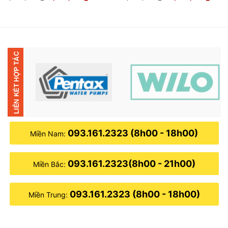
gốc
hiện
gốc
hiện
là:
tại
là:
tại
5,450,000₫.
là:
13,800,000₫.
là:
00₫.
4,700,000₫.
13,5
093.161.2323 (8h00 - 18h00)
Miền Nam:
093.161.2323(8h00 - 21h00)
Miền Bắc:
093.161.2323 (8h00 - 18h00)
Miền Trung: