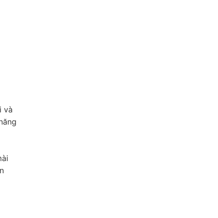
i và
 năng
mài
n