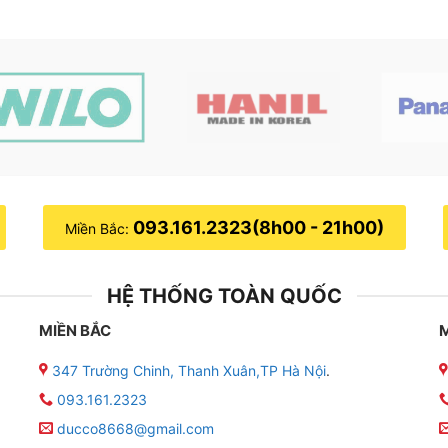
093.161.2323(8h00 - 21h00)
Miền Bắc:
HỆ THỐNG TOÀN QUỐC
MIỀN BẮC
347 Trường Chinh, Thanh Xuân,TP Hà Nội
.
093.161.2323
ducco8668@gmail.com