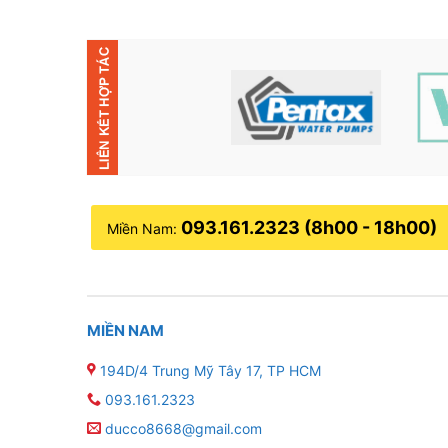
093.161.2323 (8h00 - 18h00)
Miền Nam:
MIỀN NAM
194D/4 Trung Mỹ Tây 17, TP HCM
093.161.2323
ducco8668@gmail.com