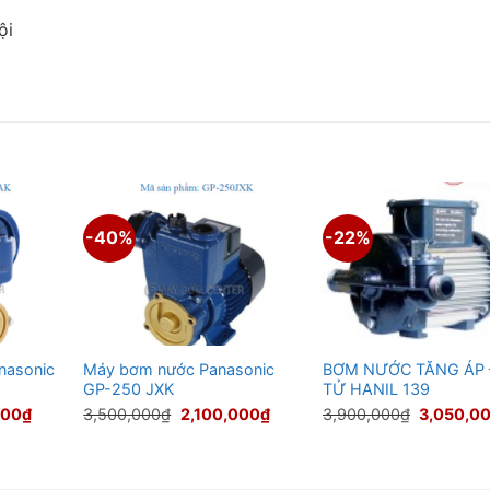
̣i
-40%
-22%
nasonic
Máy bơm nước Panasonic
BƠM NƯỚC TĂNG ÁP 
GP-250 JXK
TỬ HANIL 139
Giá
Giá
Giá
Giá
000
₫
3,500,000
₫
2,100,000
₫
3,900,000
₫
3,050,0
hiện
gốc
hiện
gốc
tại
là:
tại
là:
00₫.
là:
3,500,000₫.
là:
3,900,00
1,600,000₫.
2,100,000₫.