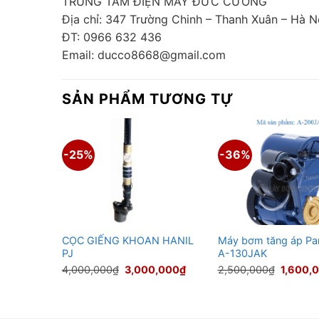
TRUNG TÂM ĐIỆN MÁY ĐỨC CƯỜNG
Địa chỉ: 347 Trường Chinh – Thanh Xuân – Hà Nô
ĐT: 0966 632 436
Email: ducco8668@gmail.com
SẢN PHẨM TƯƠNG TỰ
-25%
-36%
P
CỌC GIẾNG KHOAN HANIL
Máy bơm tăng áp Pa
JACK
PJ
A-130JAK
Giá
Giá
Giá
Giá
,000
₫
4,000,000
₫
3,000,000
₫
2,500,000
₫
1,600,
hiện
gốc
hiện
gốc
tại
là:
tại
là:
,000₫.
là:
4,000,000₫.
là:
2,500,0
1,950,000₫.
3,000,000₫.