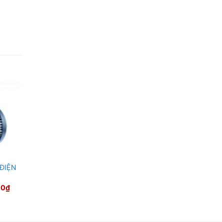
ĐIỆN
Giá
00
₫
hiện
tại
0₫.
là:
3,050,000₫.