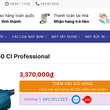
08:00 - 17:00
0931612323
ao hàng toàn quốc
Thanh toán tại nhà
 tỉnh thành
Nhận hàng trả tiền
ỚC
CÁC LOẠI MÁY BƠM
MÁY XÂY DỰNG
MÁY RỬA XE
 CI Professional
3,370,000
₫
THÊM VÀO GIỎ HÀNG
Click vào giỏ hàng để đặt nhiều sản phẩm
Hotline 1:
093.161.2323
-