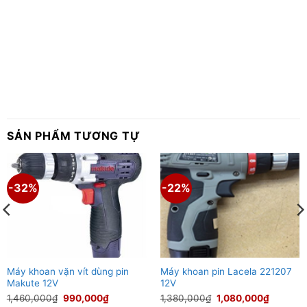
SẢN PHẨM TƯƠNG TỰ
-32%
-22%
Máy khoan vặn vít dùng pin
Máy khoan pin Lacela 221207
Makute 12V
12V
Giá
Giá
Giá
Giá
1,460,000
₫
990,000
₫
1,380,000
₫
1,080,000
₫
gốc
hiện
gốc
hiện