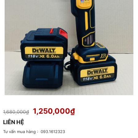
Giá
Giá
1,250,000
₫
1,680,000
₫
gốc
hiện
LIÊN HỆ
là:
tại
1,680,000₫.
là:
Tư vấn mua hàng : 093.1612323