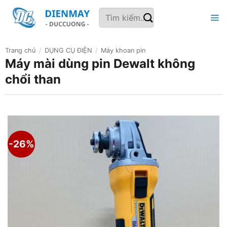
Bỏ
Tìm
qua
kiếm:
nội
dung
Trang chủ
/
DỤNG CỤ ĐIỆN
/
Máy khoan pin
Máy mài dùng pin Dewalt không
chổi than
-26%