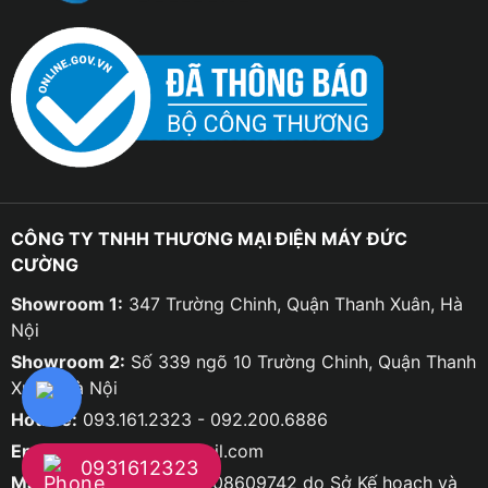
CÔNG TY TNHH THƯƠNG MẠI ĐIỆN MÁY ĐỨC
CƯỜNG
Showroom 1:
347 Trường Chinh, Quận Thanh Xuân, Hà
Nội
Showroom 2:
Số 339 ngõ 10 Trường Chinh, Quận Thanh
Xuân, Hà Nội
Hotline:
093.161.2323 - 092.200.6886
Email:
ducco8668@gmail.com
0931612323
Mã số doanh nghiệp:
0108609742 do Sở Kế hoạch và