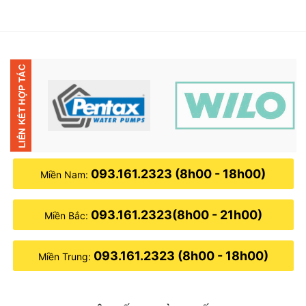
là:
tại
là:
tại
1,460,000₫.
là:
1,380,000₫.
là:
.
990,000₫.
1,080,0
093.161.2323 (8h00 - 18h00)
Miền Nam:
093.161.2323(8h00 - 21h00)
Miền Bắc:
093.161.2323 (8h00 - 18h00)
Miền Trung: