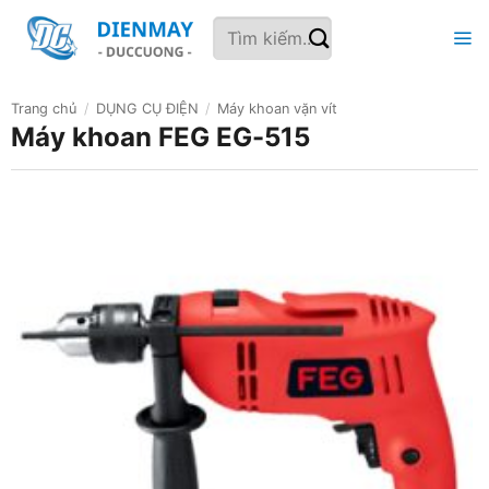
Bỏ
Tìm
qua
kiếm:
nội
dung
Trang chủ
/
DỤNG CỤ ĐIỆN
/
Máy khoan vặn vít
Máy khoan FEG EG-515