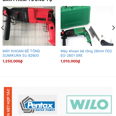
MÁY KHOAN BÊ TÔNG
Máy khoan bê tông 26mm FEG
SUMIKURA SU 82600
EG-2601 SRE
1,250,000
₫
1,010,000
₫
00₫.