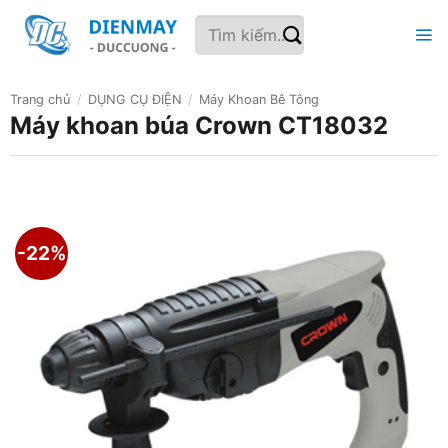
Bỏ
Tìm
qua
kiếm:
nội
dung
Trang chủ
/
DỤNG CỤ ĐIỆN
/
Máy Khoan Bê Tông
Máy khoan búa Crown CT18032
-22%