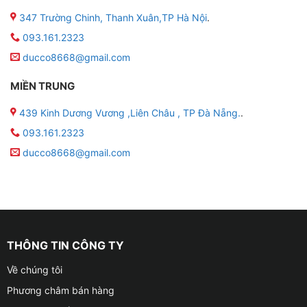
347 Trường Chinh, Thanh Xuân,TP Hà Nội
.
093.161.2323
ducco8668@gmail.com
MIỀN TRUNG
439 Kinh Dương Vương ,Liên Châu , TP Đà Nẵng.
.
093.161.2323
ducco8668@gmail.com
THÔNG TIN CÔNG TY
Về chúng tôi
Phương châm bán hàng