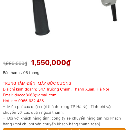
Giá
Giá
1,550,000
₫
1,980,000
₫
gốc
hiện
Bảo hành : 06 tháng
là:
tại
1,980,000₫.
là:
TRUNG TÂM ĐIỆN MÁY ĐỨC CƯỜNG
1,550,000₫.
Địa chỉ kinh doanh: 347 Trường Chinh, Thanh Xuân, Hà Nội
Email: ducco8668@gmail.com
Hotline: 0966 632 436
– Miễn phí các quận nội thành trong TP Hà Nội. Tính phí vận
chuyển với các quận ngoại thành.
– Đối với khách hàng tỉnh: công ty sẽ chuyển hàng tận nơi khách
hàng (mọi chi phí vận chuyển khách hàng thanh toán).