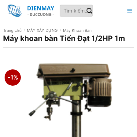
Bỏ
Tìm
qua
kiếm:
nội
dung
Trang chủ
/
MÁY XÂY DỰNG
/
Máy Khoan Bàn
Máy khoan bàn Tiến Đạt 1/2HP 1m
-1%