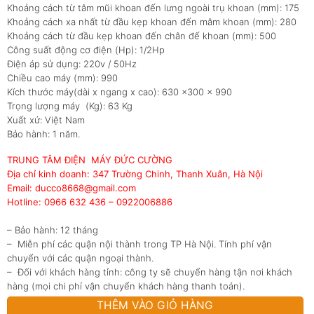
Khoảng cách từ tâm mũi khoan đến lưng ngoài trụ khoan (mm): 175
Khoảng cách xa nhất từ đầu kẹp khoan đến mâm khoan (mm): 280
Khoảng cách từ đầu kẹp khoan đến chân đế khoan (mm): 500
Công suất động cơ điện (Hp): 1/2Hp
Điện áp sử dụng: 220v / 50Hz
Chiều cao máy (mm): 990
Kích thước máy(dài x ngang x cao): 630 x300 x 990
Trọng lượng máy (Kg): 63 Kg
Xuất xứ: Việt Nam
Bảo hành: 1 năm.
TRUNG TÂM ĐIỆN MÁY ĐỨC CƯỜNG
Địa chỉ kinh doanh: 347 Trường Chinh, Thanh Xuân, Hà Nội
Email: ducco8668@gmail.com
Hotline: 0966 632 436 – 0922006886
– Bảo hành: 12 tháng
– Miễn phí các quận nội thành trong TP Hà Nội. Tính phí vận
chuyển với các quận ngoại thành.
– Đối với khách hàng tỉnh: công ty sẽ chuyển hàng tận nơi khách
hàng (mọi chi phí vận chuyển khách hàng thanh toán).
THÊM VÀO GIỎ HÀNG