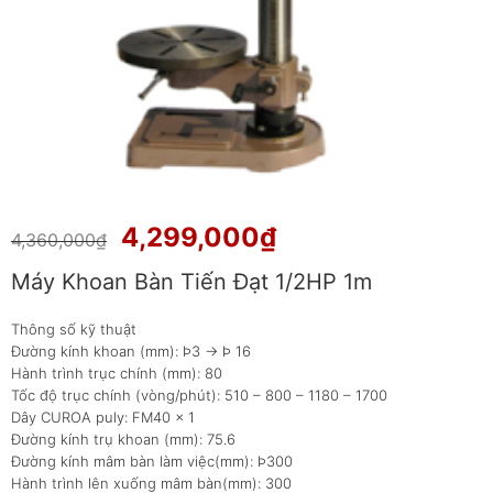
Giá
Giá
4,299,000
₫
4,360,000
₫
gốc
hiện
Máy Khoan Bàn Tiến Đạt 1/2HP 1m
là:
tại
4,360,000₫.
là:
Thông số kỹ thuật
4,299,000₫.
Đường kính khoan (mm): Þ3 -> Þ 16
Hành trình trục chính (mm): 80
Tốc độ trục chính (vòng/phút): 510 – 800 – 1180 – 1700
Dây CUROA puly: FM40 x 1
Đường kính trụ khoan (mm): 75.6
Đường kính mâm bàn làm việc(mm): Þ300
Hành trình lên xuống mâm bàn(mm): 300