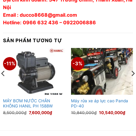
Nội
Email : ducco8668@gmail.com
Hotline: 0966 632 436 – 0922006886
SẢN PHẨM TƯƠNG TỰ
-11%
-3%
MÁY BƠM NƯỚC CHÂN
Máy rửa xe áp lực cao Panda
KHÔNG HANIL PH 1588W
PD-40
Giá
Giá
Giá
Giá
8,500,000
₫
7,600,000
₫
10,840,000
₫
10,540,000
₫
gốc
hiện
gốc
hiện
là:
tại
là:
tại
8,500,000₫.
là:
10,840,000₫.
là:
0₫.
7,600,000₫.
10,5