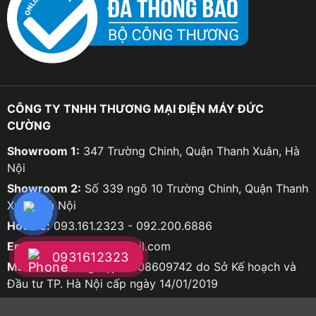
CÔNG TY TNHH THƯƠNG MẠI ĐIỆN MÁY ĐỨC
CƯỜNG
Showroom 1:
347 Trường Chinh, Quận Thanh Xuân, Hà
Nội
Showroom 2:
Số 339 ngõ 10 Trường Chinh, Quận Thanh
Xuân, Hà Nội
Hotline:
093.161.2323 - 092.200.6886
Email:
ducco8668@gmail.com
0931612323
Mã số doanh nghiệp:
0108609742 do Sở Kế hoạch và
Đầu tư TP. Hà Nội cấp ngày 14/01/2019