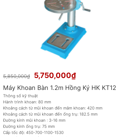
Giá
Giá
5,750,000
₫
5,850,000
₫
gốc
hiện
Máy Khoan Bàn 1.2m Hồng Ký HK KT12
là:
tại
5,850,000₫.
là:
Thông số kỹ thuật
Hành trình khoan: 80 mm
5,750,000₫.
Khoảng cách từ mũi khoan đến mâm khoan: 420 mm
Khoảng cách từ mũi khoan đến ống trụ: 182.5 mm
Đường kính mũi khoan : 3-16 mm
Đường kính ống trụ: 75 mm
Cấp tốc độ: 450-700-1100-1530