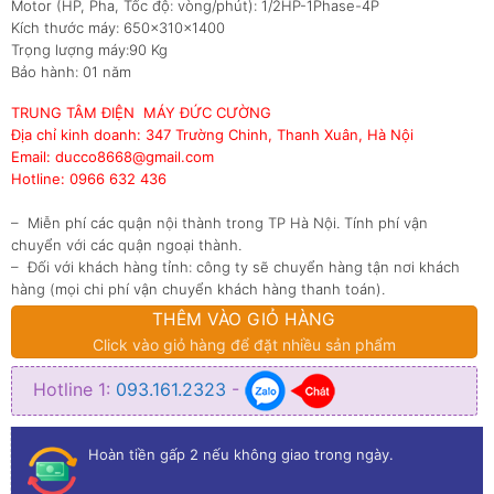
Motor (HP, Pha, Tốc độ: vòng/phút): 1/2HP-1Phase-4P
Kích thước máy: 650x310x1400
Trọng lượng máy:90 Kg
Bảo hành: 01 năm
TRUNG TÂM ĐIỆN MÁY ĐỨC CƯỜNG
Địa chỉ kinh doanh: 347 Trường Chinh, Thanh Xuân, Hà Nội
Email: ducco8668@gmail.com
Hotline: 0966 632 436
– Miễn phí các quận nội thành trong TP Hà Nội. Tính phí vận
chuyển với các quận ngoại thành.
– Đối với khách hàng tỉnh: công ty sẽ chuyển hàng tận nơi khách
hàng (mọi chi phí vận chuyển khách hàng thanh toán).
THÊM VÀO GIỎ HÀNG
Click vào giỏ hàng để đặt nhiều sản phẩm
Hotline 1:
093.161.2323
-
Hoàn tiền gấp 2 nếu không giao trong ngày.