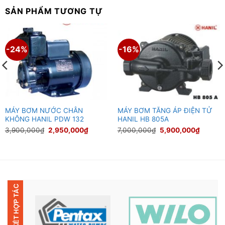
SẢN PHẨM TƯƠNG TỰ
-24%
-16%
MÁY BƠM NƯỚC CHÂN
MÁY BƠM TĂNG ÁP ĐIỆN TỬ
KHÔNG HANIL PDW 132
HANIL HB 805A
Giá
Giá
Giá
Giá
3,900,000
₫
2,950,000
₫
7,000,000
₫
5,900,000
₫
gốc
hiện
gốc
hiện
là:
tại
là:
tại
3,900,000₫.
là:
7,000,000₫.
là:
000₫.
2,950,000₫.
5,900,