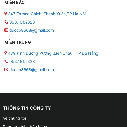
MIỀN BẮC
347 Trường Chinh, Thanh Xuân,TP Hà Nội
.
093.161.2323
ducco8668@gmail.com
MIỀN TRUNG
439 Kinh Dương Vương ,Liên Châu , TP Đà Nẵng.
.
093.161.2323
ducco8668@gmail.com
THÔNG TIN CÔNG TY
Về chúng tôi
Phương châm bán hàng