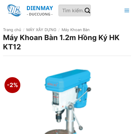
Bỏ
Tìm
qua
kiếm:
nội
dung
Trang chủ
/
MÁY XÂY DỰNG
/
Máy Khoan Bàn
Máy Khoan Bàn 1.2m Hồng Ký HK
KT12
-2%