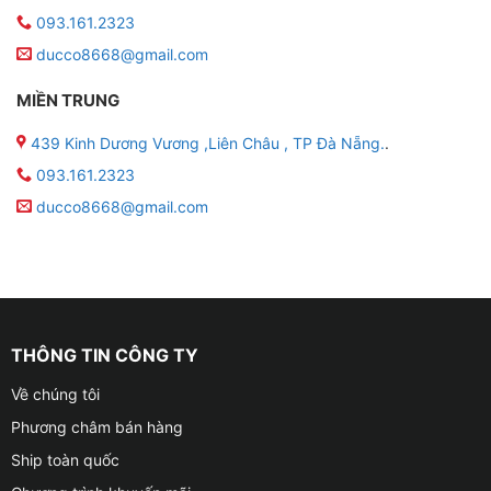
093.161.2323
ducco8668@gmail.com
MIỀN TRUNG
439 Kinh Dương Vương ,Liên Châu , TP Đà Nẵng.
.
093.161.2323
ducco8668@gmail.com
THÔNG TIN CÔNG TY
Về chúng tôi
Phương châm bán hàng
Ship toàn quốc