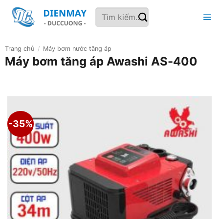
Bỏ
Tìm
qua
kiếm:
nội
dung
Trang chủ
/
Máy bơm nước tăng áp
Máy bơm tăng áp Awashi AS-400
-35%