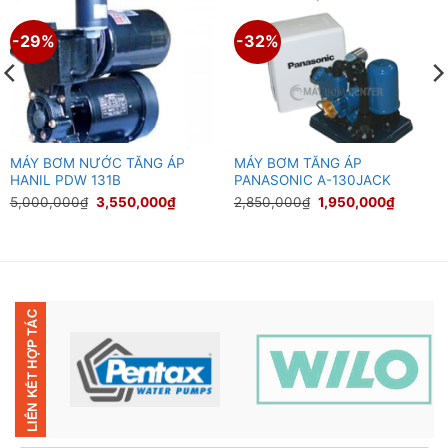
-29%
-32%
MÁY BƠM NƯỚC TĂNG ÁP
MÁY BƠM TĂNG ÁP
HANIL PDW 131B
PANASONIC A-130JACK
Giá
Giá
Giá
Giá
5,000,000
₫
3,550,000
₫
2,850,000
₫
1,950,000
₫
gốc
hiện
gốc
hiện
là:
tại
là:
tại
5,000,000₫.
là:
2,850,000₫.
là:
000₫.
3,550,000₫.
1,950,0