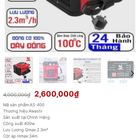
Giá
Giá
2,600,000
₫
4,000,000
₫
gốc
hiện
Mã sản phẩm:AS-400
là:
tại
Thương hiệu:Awashi
4,000,000₫.
là:
Sản xuất tại:Chính Hãng
2,600,000₫.
Công suất:400w
Lưu Lượng Qmax:2.3m³
Cột áp Hmax:34m