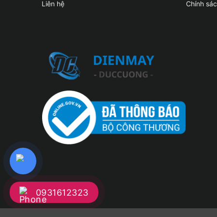
Liên hệ
Chính sá
0931612323