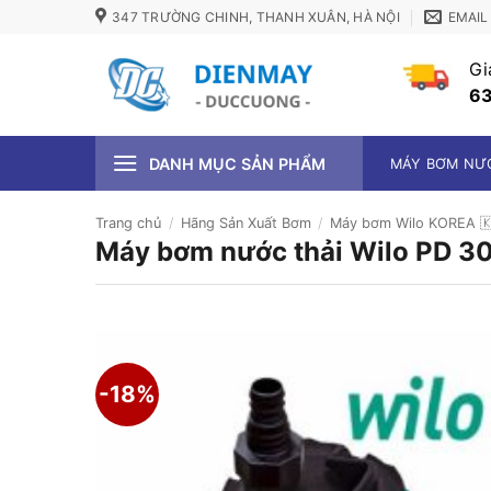
Bỏ
347 TRƯỜNG CHINH, THANH XUÂN, HÀ NỘI
EMAIL
qua
nội
Gi
dung
63
DANH MỤC SẢN PHẨM
MÁY BƠM NƯ
Trang chủ
/
Hãng Sản Xuất Bơm
/
Máy bơm Wilo KOREA 
Máy bơm nước thải Wilo PD 3
-18%