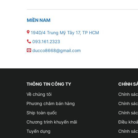
MIỀN NAM
194D/4 Trung Mỹ Tây 17, TP HCM
093.161.2323
ducco8668@gmail.com
THÔNG TIN CÔNG TY
CHÍNH S
Về chúng tôi
Chính sác
Phương châm bán hàng
Chính sá
Ship toàn quốc
Chính sác
Chương trình khuyến mãi
Điều kho
Tuyển dụng
Chính sá