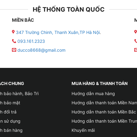
HỆ THỐNG TOÀN QUỐC
MIỀN BẮC
347 Trường Chinh, Thanh Xuân,TP Hà Nội
.
093.161.2323
ducco8668@gmail.com
ÁCH CHUNG
MUA HÀNG & THANH TOÁN
h bảo hành, Bảo Trì
Hướng dẫn mua hàng
ch bảo mật
Hướng dẫn thanh toán Miền Na
h đổi trả
Hướng dẫn thanh toán Miền Bắc
ản sử dụng
Hướng dẫn thanh toán Miền Tru
ch bán hàng
Khuyến mãi