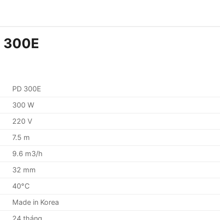
D 300E
PD 300E
300 W
220 V
7.5 m
9.6 m3/h
32 mm
40°C
Made in Korea
24 tháng