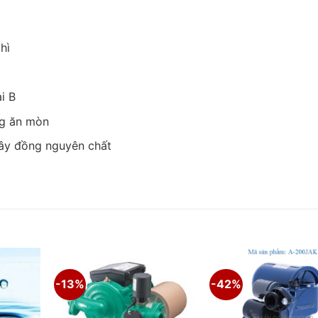
hì
̣i B
ng ăn mòn
dây đồng nguyên chất
-13%
-42%