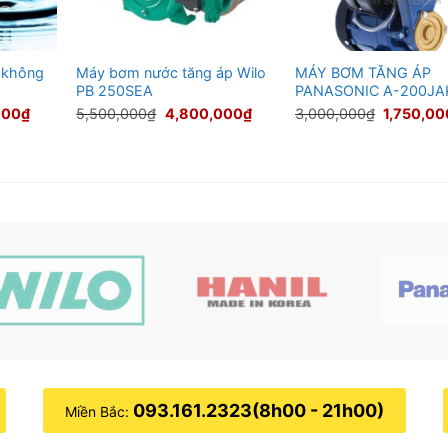
 không
Máy bơm nước tăng áp Wilo
MÁY BƠM TĂNG ÁP
PB 250SEA
PANASONIC A-200JA
Giá
Giá
Giá
Giá
000
₫
5,500,000
₫
4,800,000
₫
3,000,000
₫
1,750,00
hiện
gốc
hiện
gốc
tại
là:
tại
là:
00₫.
là:
5,500,000₫.
là:
3,000,00
5,350,000₫.
4,800,000₫.
093.161.2323(8h00 - 21h00)
Miền Bắc: