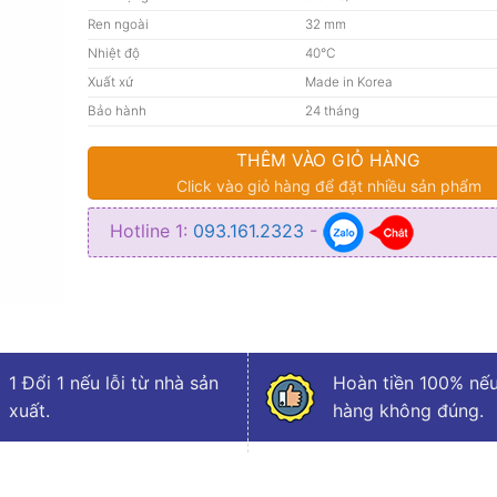
Ren ngoài
32 mm
Nhiệt độ
40°C
Xuất xứ
Made in Korea
Bảo hành
24 tháng
THÊM VÀO GIỎ HÀNG
Click vào giỏ hàng để đặt nhiều sản phẩm
Hotline 1:
093.161.2323
-
1 Đổi 1 nếu lỗi từ nhà sản
Hoàn tiền 100% nếu
xuất.
hàng không đúng.