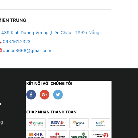
MIỀN TRUNG
439 Kinh Dương Vương ,Liên Châu , TP Đà Nẵng.
.
093.161.2323
ducco8668@gmail.com
m
ng