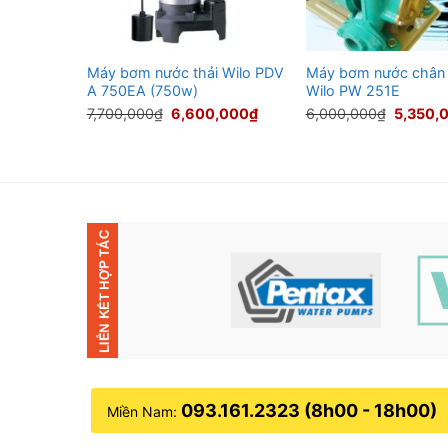
 áp Wilo
Máy bơm nước thải Wilo PDV
Máy bơm nước chân
A 750EA (750w)
Wilo PW 251E
Giá
Giá
Giá
Giá
,000
₫
7,700,000
₫
6,600,000
₫
6,000,000
₫
5,350,
hiện
gốc
hiện
gốc
tại
là:
tại
là:
00₫.
là:
7,700,000₫.
là:
6,000,0
6,200,000₫.
6,600,000₫.
093.161.2323 (8h00 - 18h00)
Miền Nam: