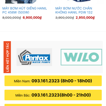
MÁY BƠM HÚT GIẾNG HANIL
MÁY BƠM NƯỚC CHÂN
PC 456W (500W)
KHÔNG HANIL PDW 132
Giá
Giá
Giá
Giá
8,000,000
₫
6,900,000
₫
3,900,000
₫
2,950,000
₫
gốc
hiện
gốc
hiện
là:
tại
là:
tại
8,000,000₫.
là:
3,900,000₫.
là:
00₫.
6,900,000₫.
2,950,
093.161.2323 (8h00 - 18h00)
Miền Nam:
093.161.2323(8h00 - 21h00)
Miền Bắc: