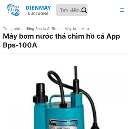
Bỏ
Tìm
qua
kiếm:
nội
dung
Trang chủ
/
Hãng Sản Xuất Bơm
/
Máy bơm App
Máy bơm nước thả chìm hồ cá App
Bps-100A