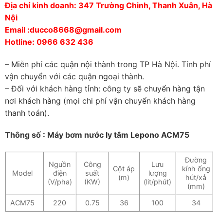
Địa chỉ kinh doanh: 347 Trường Chinh, Thanh Xuân, Hà
Nội
Email :ducco8668@gmail.com
Hotline: 0966 632 436
– Miễn phí các quận nội thành trong TP Hà Nội. Tính phí
vận chuyển với các quận ngoại thành.
– Đối với khách hàng tỉnh: công ty sẽ chuyển hàng tận
nơi khách hàng (mọi chi phí vận chuyển khách hàng
thanh toán).
Thông số : Máy bơm nước ly tâm Lepono ACM75
Đường
Nguồn
Công
Lưu
Cột áp
kính ống
Model
điện
suất
lượng
(m)
hút/xả
(V/pha)
(KW)
(lit/phút)
(mm)
ACM75
220
0.75
36
100
34