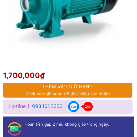
1,700,000
₫
THÊM VÀO GIỎ HÀNG
Click vào giỏ hàng để đặt nhiều sản phẩm
Hotline 1:
093.161.2323
-
Hoàn tiền gấp 2 nếu không giao trong ngày.