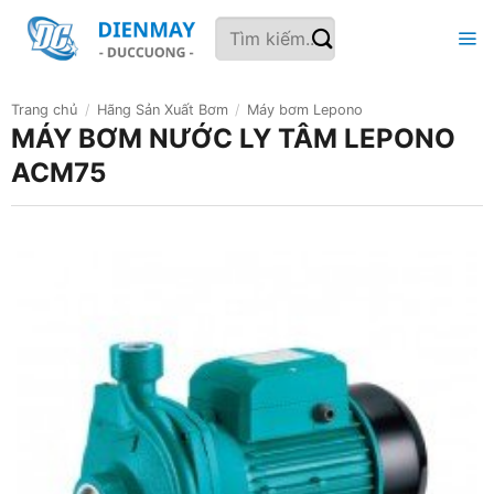
Bỏ
Tìm
qua
kiếm:
nội
dung
Trang chủ
/
Hãng Sản Xuất Bơm
/
Máy bơm Lepono
MÁY BƠM NƯỚC LY TÂM LEPONO
ACM75