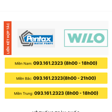
là:
tại
là:
tại
3,500,000₫.
là:
8,000,000₫.
là:
000₫.
2,100,000₫.
6,900,
093.161.2323 (8h00 - 18h00)
Miền Nam:
093.161.2323(8h00 - 21h00)
Miền Bắc:
093.161.2323 (8h00 - 18h00)
Miền Trung: