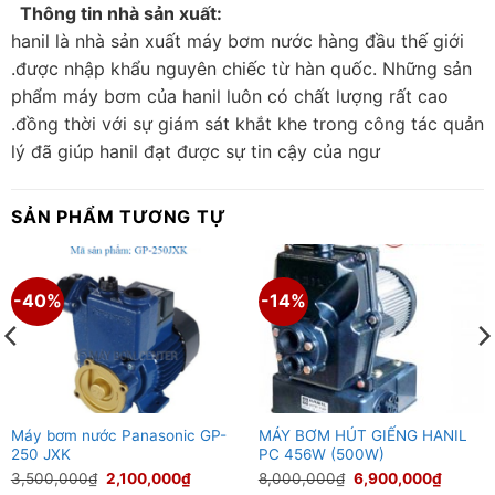
Thông tin nhà sản xuất:
hanil là nhà sản xuất máy bơm nước hàng đầu thế giới
.được nhập khẩu nguyên chiếc từ hàn quốc. Những sản
phẩm máy bơm của hanil luôn có chất lượng rất cao
.đồng thời với sự giám sát khắt khe trong công tác quản
lý đã giúp hanil đạt được sự tin cậy của ngư
SẢN PHẨM TƯƠNG TỰ
-40%
-14%
Máy bơm nước Panasonic GP-
MÁY BƠM HÚT GIẾNG HANIL
250 JXK
PC 456W (500W)
Giá
Giá
Giá
Giá
3,500,000
₫
2,100,000
₫
8,000,000
₫
6,900,000
₫
gốc
hiện
gốc
hiện