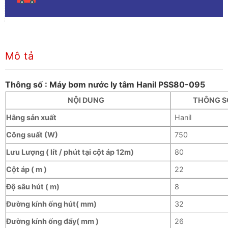
Mô tả
Thông số : Máy bơm nước ly tâm Hanil PSS80-095
N
ỘI DUNG
THÔNG S
Hãng sản xuất
Hanil
Công suất (W)
750
Lưu Lượng ( lít / phút tại cột áp 12m)
80
Cột áp ( m )
22
Độ sâu hút ( m)
8
Đường kính ống hút( mm)
32
Đường kính ống đẩy( mm )
26