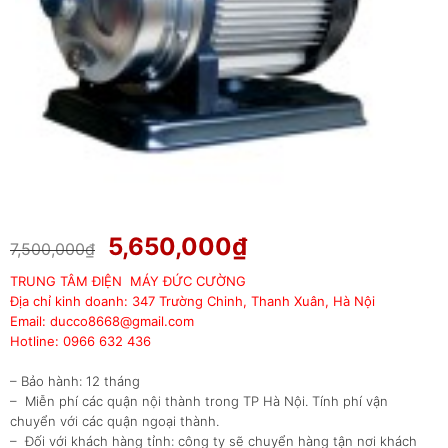
Giá
Giá
5,650,000
₫
7,500,000
₫
gốc
hiện
TRUNG TÂM ĐIỆN MÁY ĐỨC CƯỜNG
là:
tại
Địa chỉ kinh doanh: 347 Trường Chinh, Thanh Xuân, Hà Nội
7,500,000₫.
là:
Email: ducco8668@gmail.com
5,650,000₫.
Hotline: 0966 632 436
– Bảo hành: 12 tháng
– Miễn phí các quận nội thành trong TP Hà Nội. Tính phí vận
chuyển với các quận ngoại thành.
– Đối với khách hàng tỉnh: công ty sẽ chuyển hàng tận nơi khách