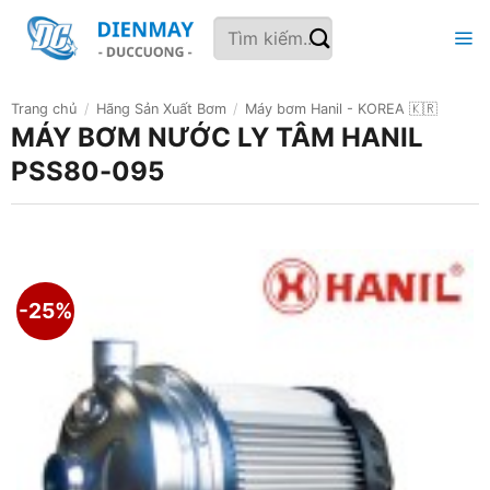
Bỏ
Tìm
qua
kiếm:
nội
dung
Trang chủ
/
Hãng Sản Xuất Bơm
/
Máy bơm Hanil - KOREA 🇰🇷
MÁY BƠM NƯỚC LY TÂM HANIL
PSS80-095
-25%