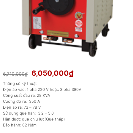
Giá
Giá
6,050,000
₫
6,710,000
₫
gốc
hiện
Thông số kỹ thuật
là:
tại
Điện áp vào: 1 pha 220 V hoặc 3 pha 380V
6,710,000₫.
là:
Công suất đầu ra: 28 KVA
6,050,000₫.
Cường độ ra: 350 A
Điện áp ra: 73 – 78 V
Sử dụng que hàn: 3.2 – 5.0
Hàn được que chịu lực(Que thép)
Bảo hành: 02 Năm