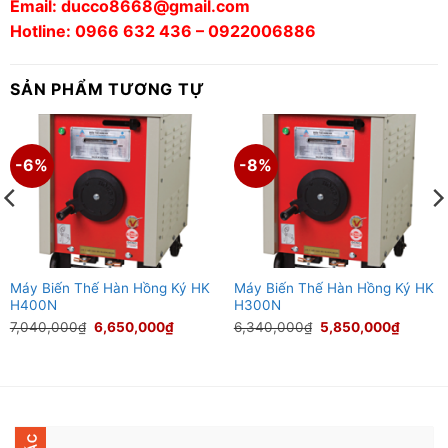
Email: ducco8668@gmail.com
Hotline: 0966 632 436 – 0922006886
SẢN PHẨM TƯƠNG TỰ
-6%
-8%
Máy Biến Thế Hàn Hồng Ký HK
Máy Biến Thế Hàn Hồng Ký HK
H400N
H300N
Giá
Giá
Giá
Giá
7,040,000
₫
6,650,000
₫
6,340,000
₫
5,850,000
₫
gốc
hiện
gốc
hiện
là:
tại
là:
tại
7,040,000₫.
là:
6,340,000₫.
là:
000₫.
6,650,000₫.
5,850,