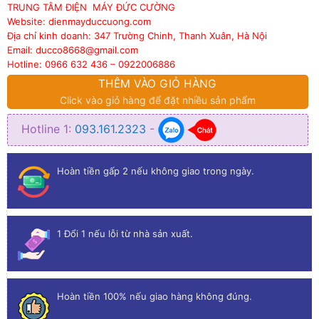
TRUNG TÂM ĐIỆN MÁY ĐỨC CƯỜNG
Website: dienmayduccuong.com
Địa chỉ kinh doanh: 347 Trường Chinh, Thanh Xuân, Hà Nội
Email: ducco8668@gmail.com
Hotline: 0966 632 436 – 0922006886
THÊM VÀO GIỎ HÀNG
Click vào giỏ hàng để đặt nhiều sản phẩm
Hotline 1:
093.161.2323
-
Hoàn tiền gấp 2 nếu không giao trong ngày.
1 Đổi 1 nếu lỗi từ nhà sản xuất.
Hoàn tiền 100% nếu giao hàng không đúng.