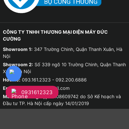
CÔNG TY TNHH THƯƠNG MẠI ĐIỆN MÁY ĐỨC
CƯỜNG
Showroom 1:
347 Trường Chinh, Quận Thanh Xuân, Hà
Nội
Showroom 2:
Số 339 ngõ 10 Trường Chinh, Quận Thanh
Xuân, Hà Nội
Hotline:
093.161.2323 - 092.200.6886
Email:
ducco8668@gmail.com
0931612323
Mã số doanh nghiệp:
0108609742 do Sở Kế hoạch và
Đầu tư TP. Hà Nội cấp ngày 14/01/2019