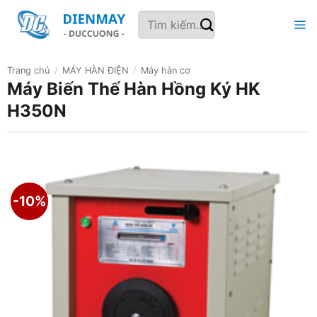
Bỏ
Tìm
qua
kiếm:
nội
dung
Trang chủ
/
MÁY HÀN ĐIỆN
/
Máy hàn cơ
Máy Biến Thế Hàn Hồng Ký HK
H350N
-10%