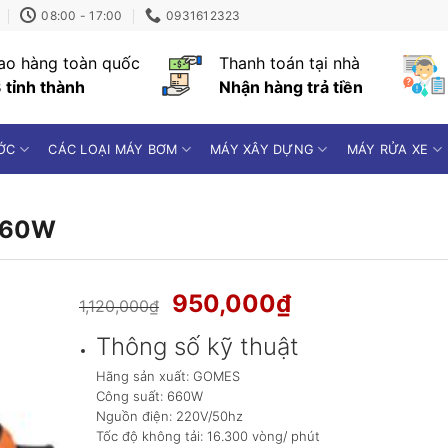
08:00 - 17:00
0931612323
ao hàng toàn quốc
Thanh toán tại nhà
 tỉnh thành
Nhận hàng trả tiền
ỚC
CÁC LOẠI MÁY BƠM
MÁY XÂY DỰNG
MÁY RỬA XE
660W
Giá
Giá
950,000
₫
1,120,000
₫
gốc
hiện
Thông số kỹ thuật
là:
tại
1,120,000₫.
là:
Hãng sản xuất: GOMES
950,000₫.
Công suất: 660W
Nguồn điện: 220V/50hz
Tốc độ không tải: 16.300 vòng/ phút