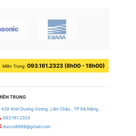
093.161.2323 (8h00 - 18h00)
Miền Trung:
MIỀN TRUNG
439 Kinh Dương Vương ,Liên Châu , TP Đà Nẵng.
.
093.161.2323
ducco8668@gmail.com