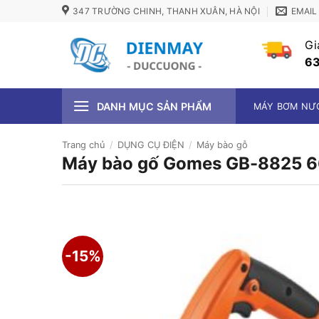
Bỏ
347 TRƯỜNG CHINH, THANH XUÂN, HÀ NỘI
EMAIL
qua
nội
Gi
dung
63
DANH MỤC SẢN PHẨM
MÁY BƠM NƯ
Trang chủ
/
DỤNG CỤ ĐIỆN
/
Máy bào gỗ
Máy bào gố Gomes GB-8825 
-15%