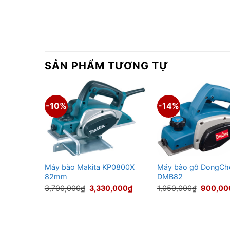
SẢN PHẨM TƯƠNG TỰ
-10%
-14%
Máy bào Makita KP0800X
Máy bào gỗ DongCh
280
82mm
DMB82
Giá
Giá
Giá
Giá
0
₫
3,700,000
₫
3,330,000
₫
1,050,000
₫
900,00
hiện
gốc
hiện
gốc
tại
là:
tại
là:
₫.
là:
3,700,000₫.
là:
1,050,0
550,000₫.
3,330,000₫.