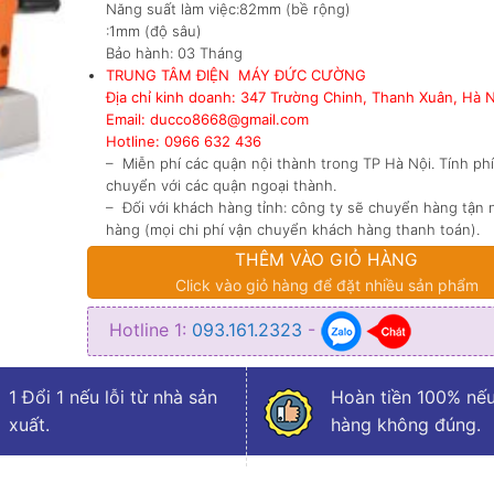
Năng suất làm việc:82mm (bề rộng)
:1mm (độ sâu)
Bảo hành: 03 Tháng
TRUNG TÂM ĐIỆN MÁY ĐỨC CƯỜNG
Địa chỉ kinh doanh: 347 Trường Chinh, Thanh Xuân, Hà 
Email: ducco8668@gmail.com
Hotline: 0966 632 436
– Miễn phí các quận nội thành trong TP Hà Nội. Tính ph
chuyển với các quận ngoại thành.
– Đối với khách hàng tỉnh: công ty sẽ chuyển hàng tận 
hàng (mọi chi phí vận chuyển khách hàng thanh toán).
THÊM VÀO GIỎ HÀNG
Click vào giỏ hàng để đặt nhiều sản phẩm
Hotline 1:
093.161.2323
-
1 Đổi 1 nếu lỗi từ nhà sản
Hoàn tiền 100% nếu
xuất.
hàng không đúng.