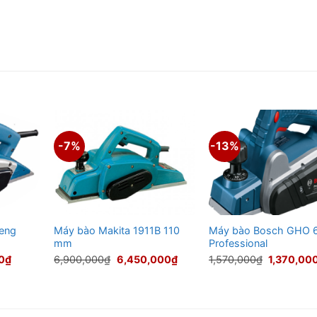
-7%
-13%
eng
Máy bào Makita 1911B 110
Máy bào Bosch GHO 
mm
Professional
Giá
Giá
Giá
Giá
0
₫
6,900,000
₫
6,450,000
₫
1,570,000
₫
1,370,00
hiện
gốc
hiện
gốc
tại
là:
tại
là:
00₫.
là:
6,900,000₫.
là:
1,570,000
900,000₫.
6,450,000₫.