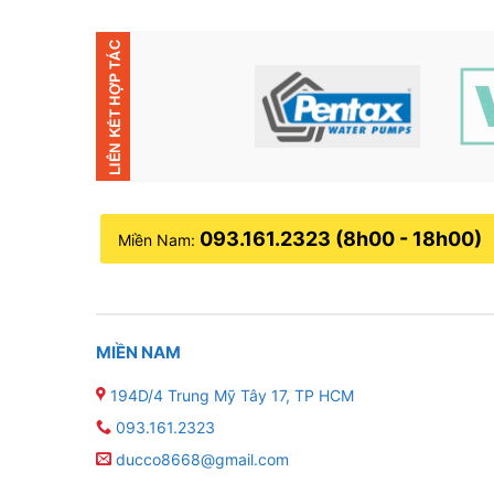
093.161.2323 (8h00 - 18h00)
Miền Nam:
MIỀN NAM
194D/4 Trung Mỹ Tây 17, TP HCM
093.161.2323
ducco8668@gmail.com