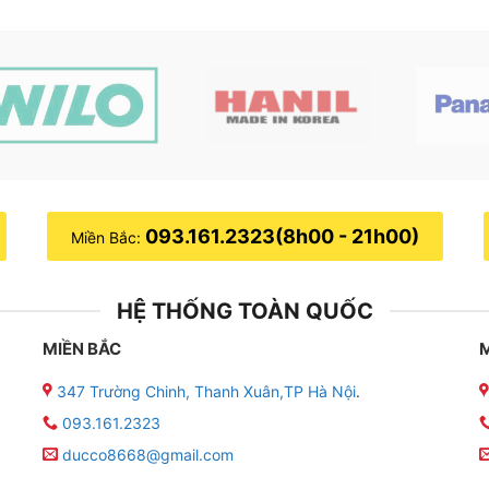
093.161.2323(8h00 - 21h00)
Miền Bắc:
HỆ THỐNG TOÀN QUỐC
MIỀN BẮC
347 Trường Chinh, Thanh Xuân,TP Hà Nội
.
093.161.2323
ducco8668@gmail.com