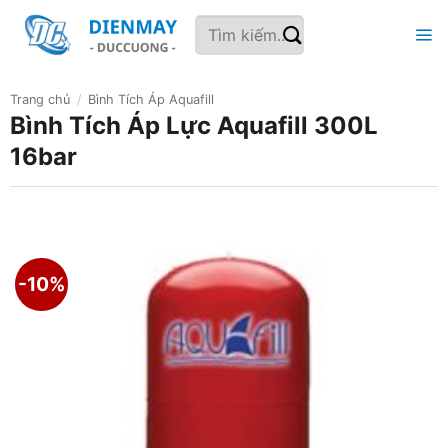
Bỏ
Tìm
qua
kiếm:
nội
dung
Trang chủ
/
Bình Tích Áp Aquafill
Bình Tích Áp Lực Aquafill 300L
16bar
-10%