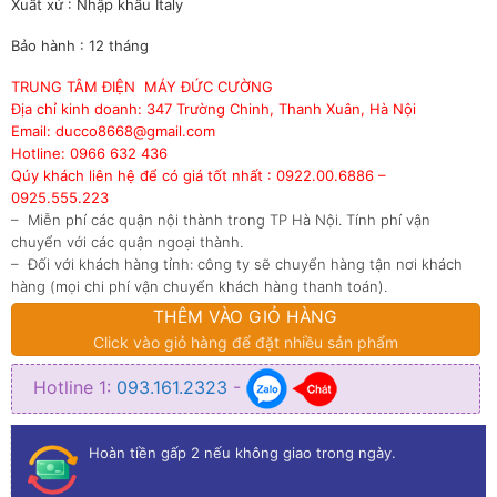
Xuất xứ : Nhập khẩu Italy
Bảo hành : 12 tháng
TRUNG TÂM ĐIỆN MÁY ĐỨC CƯỜNG
Địa chỉ kinh doanh: 347 Trường Chinh, Thanh Xuân, Hà Nội
Email: ducco8668@gmail.com
Hotline: 0966 632 436
Qúy khách liên hệ để có giá tốt nhất : 0922.00.6886 –
0925.555.223
– Miễn phí các quận nội thành trong TP Hà Nội. Tính phí vận
chuyển với các quận ngoại thành.
– Đối với khách hàng tỉnh: công ty sẽ chuyển hàng tận nơi khách
hàng (mọi chi phí vận chuyển khách hàng thanh toán).
THÊM VÀO GIỎ HÀNG
Click vào giỏ hàng để đặt nhiều sản phẩm
Hotline 1:
093.161.2323
-
Hoàn tiền gấp 2 nếu không giao trong ngày.