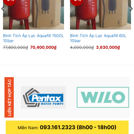
Bình Tích Áp Lực Aquafill 1500L
Bình Tích Áp Lực Aquafill 60L
10bar
10bar
Giá
Giá
Giá
Giá
77,600,000
₫
70,400,000
₫
4,000,000
₫
3,630,000
₫
gốc
hiện
gốc
hiện
là:
tại
là:
tại
77,600,000₫.
là:
4,000,000₫.
là:
00₫.
70,400,000₫.
3,630,
093.161.2323 (8h00 - 18h00)
Miền Nam: