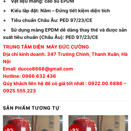
+ Vật liệu màng: cao su EPDM
+ Kiểu lắp đặt: Nằm – Đứng tiết kiệm diện tích
+ Tiêu chuẩn Châu Âu: PED 97/23/CE
+ Sử dụng màng EPDM dễ dàng thay thế và được sản
xuất tiêu chuẩn (Châu Âu): PED 97/23/CE
TRUNG TÂM ĐIỆN MÁY ĐỨC CƯỜNG
Địa chỉ kinh doanh: 347 Trường Chinh, Thanh Xuân, Hà
Nội
Email: ducco8668@gmail.com
Hotline: 0966 632 436
Qúy khách liên hệ để có giá tốt nhất : 0922.00.6886 –
0925.555.223
SẢN PHẨM TƯƠNG TỰ
-9%
-9%