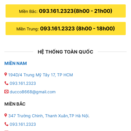
093.161.2323(8h00 - 21h00)
Miền Bắc:
093.161.2323 (8h00 - 18h00)
Miền Trung:
HỆ THỐNG TOÀN QUỐC
MIỀN NAM
194D/4 Trung Mỹ Tây 17, TP HCM
093.161.2323
ducco8668@gmail.com
MIỀN BẮC
347 Trường Chinh, Thanh Xuân,TP Hà Nội
.
093.161.2323