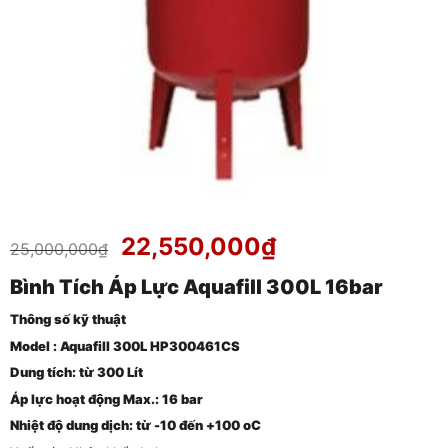
Giá
Giá
22,550,000
₫
25,000,000
₫
gốc
hiện
Bình Tích Áp Lực Aquafill 300L 16bar
là:
tại
25,000,000₫.
là:
Thông số kỹ thuật
22,550,000₫.
Model : Aquafill 300L HP300461CS
Dung tích: từ 300 Lít
Áp lực hoạt động Max.: 16 bar
Nhiệt độ dung dịch: từ -10 đến +100 oC