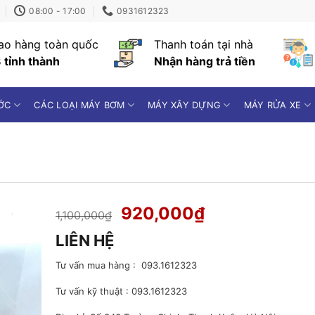
08:00 - 17:00
0931612323
ao hàng toàn quốc
Thanh toán tại nhà
 tỉnh thành
Nhận hàng trả tiền
ỚC
CÁC LOẠI MÁY BƠM
MÁY XÂY DỰNG
MÁY RỬA XE
Giá
Giá
920,000
₫
1,100,000
₫
gốc
hiện
LIÊN HỆ
là:
tại
1,100,000₫.
là:
Tư vấn mua hàng : 093.1612323
920,000₫.
Tư vấn kỹ thuật : 093.1612323