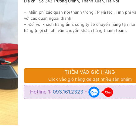
Địa chỉ: Số 343 Trường Chinh, Thanh Xuân, Hà Nội
– Miễn phí các quận nội thành trong TP Hà Nội. Tính phí 
với các quận ngoại thành.
– Đối với khách hàng tỉnh: công ty sẽ chuyển hàng tận nơi
hàng (mọi chi phí vận chuyển khách hàng thanh toán).
THÊM VÀO GIỎ HÀNG
Click vào giỏ hàng để đặt nhiều sản phẩm
Hotline 1:
093.161.2323
-