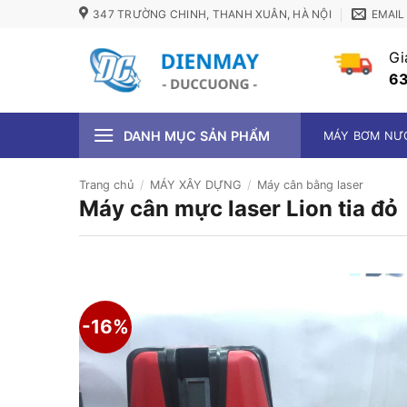
Bỏ
347 TRƯỜNG CHINH, THANH XUÂN, HÀ NỘI
EMAIL
qua
nội
Gi
dung
63
DANH MỤC SẢN PHẨM
MÁY BƠM NƯ
Trang chủ
/
MÁY XÂY DỰNG
/
Máy cân bằng laser
Máy cân mực laser Lion tia đỏ
-16%