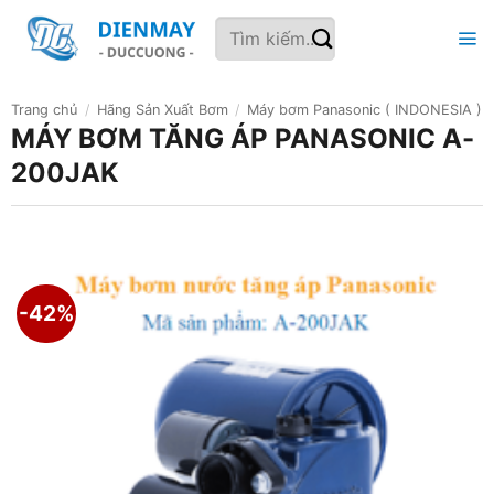
Bỏ
Tìm
qua
kiếm:
nội
dung
Trang chủ
/
Hãng Sản Xuất Bơm
/
Máy bơm Panasonic ( INDONESIA )
MÁY BƠM TĂNG ÁP PANASONIC A-
200JAK
-42%