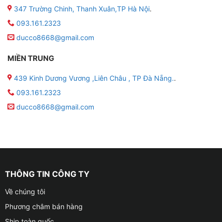
347 Trường Chinh, Thanh Xuân,TP Hà Nội
.
093.161.2323
ducco8668@gmail.com
MIỀN TRUNG
439 Kinh Dương Vương ,Liên Châu , TP Đà Nẵng.
.
093.161.2323
ducco8668@gmail.com
THÔNG TIN CÔNG TY
Về chúng tôi
Phương châm bán hàng
Ship toàn quốc