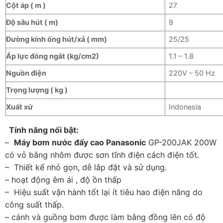
Cột áp ( m )
27
Độ sâu hút ( m)
9
Đ
ường kính ống hút/xả
( mm)
25/25
Áp lực đóng ngắt (kg/cm2)
1.1 – 1.8
Nguồn điện
220V – 50 Hz
Trọng lượng ( kg )
Xuất xứ
Indonesia
Tính năng nổi bật:
–
Máy bơm nước
đẩy cao Panasonic
GP-200JAK 200W
có vỏ bằng nhôm được sơn tĩnh điện cách điện tốt.
– Thiết kế nhỏ gọn, dễ lắp đặt và sử dụng.
– hoạt động êm ái , độ ồn thấp
– Hiệu suất vận hành tốt lại ít tiêu hao điện năng do
công suất thấp.
– cánh và guồng bơm được làm bằng đồng lên có độ