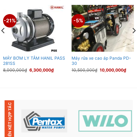
-21%
-5%
MÁY BƠM LY TÂM HANIL PASS
Máy rửa xe cao áp Panda PD-
281SS
30
Giá
Giá
Giá
Giá
8,000,000
₫
6,300,000
₫
10,500,000
₫
10,000,000
₫
gốc
hiện
gốc
hiện
là:
tại
là:
tại
8,000,000₫.
là:
10,500,000₫.
là:
0₫.
6,300,000₫.
10,0