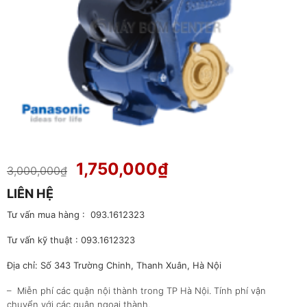
Giá
Giá
1,750,000
₫
3,000,000
₫
gốc
hiện
LIÊN HỆ
là:
tại
3,000,000₫.
là:
Tư vấn mua hàng : 093.1612323
1,750,000₫.
Tư vấn kỹ thuật : 093.1612323
Địa chỉ: Số 343 Trường Chinh, Thanh Xuân, Hà Nội
– Miễn phí các quận nội thành trong TP Hà Nội. Tính phí vận
chuyển với các quận ngoại thành.