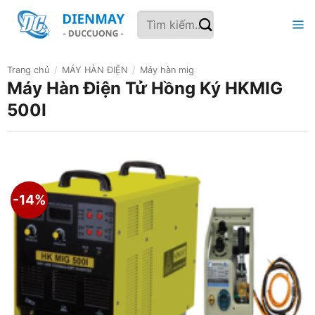
Bỏ
Tìm
qua
kiếm:
nội
dung
Trang chủ
/
MÁY HÀN ĐIỆN
/
Máy hàn mig
Máy Hàn Điện Tử Hồng Ký HKMIG
500I
-14%