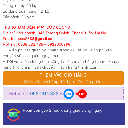
Trọng lượng: 40 Kg
Sử dụng quận dây: 1.2-1.6
Bảo hành: 01 Năm
TRUNG TÂM ĐIỆN MÁY ĐỨC CƯỜNG
Địa chỉ kinh doanh: 347 Trường Chinh, Thanh Xuân, Hà Nội
Email: ducco8668@gmail.com
Hotline: 0966 632 436 – 0922006886
– Miễn phí các quận nội thành trong TP Hà Nội. Tính phí vận
chuyển với các quận ngoại thành.
– Đối với khách hàng tỉnh: công ty sẽ chuyển hàng tận nơi khách
hàng (mọi chi phí vận chuyển khách hàng thanh toán).
THÊM VÀO GIỎ HÀNG
Click vào giỏ hàng để đặt nhiều sản phẩm
Hotline 1:
093.161.2323
-
Hoàn tiền gấp 2 nếu không giao trong ngày.