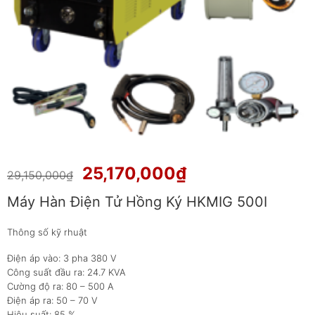
Giá
Giá
25,170,000
₫
29,150,000
₫
gốc
hiện
Máy Hàn Điện Tử Hồng Ký HKMIG 500I
là:
tại
29,150,000₫.
là:
Thông số kỹ rhuật
25,170,000₫.
Điện áp vào: 3 pha 380 V
Công suất đầu ra: 24.7 KVA
Cường độ ra: 80 – 500 A
Điện áp ra: 50 – 70 V
Hiệu suất: 85 %