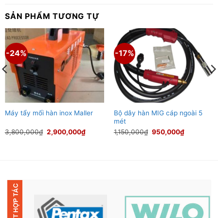
SẢN PHẨM TƯƠNG TỰ
-24%
-17%
Bộ dây hàn MIG cáp ngoài 5
Máy tẩy mối hàn inox Maller
mét
Giá
Giá
Giá
Giá
3,800,000
₫
2,900,000
₫
1,150,000
₫
950,000
₫
gốc
hiện
gốc
hiện
là:
tại
là:
tại
3,800,000₫.
là:
1,150,000₫.
là:
000₫.
2,900,000₫.
950,000₫.