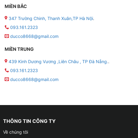
MIỀN BẮC
347 Trường Chinh, Thanh Xuân,TP Hà Nội
.
093.161.2323
ducco8668@gmail.com
MIỀN TRUNG
439 Kinh Dương Vương ,Liên Châu , TP Đà Nẵng.
.
093.161.2323
ducco8668@gmail.com
THÔNG TIN CÔNG TY
Về chúng tôi